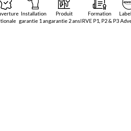
verture
Installation
Produit
Formation
Label
tionale
garantie 1 an
garantie 2 ans
IRVE P1, P2 & P3
Adve
estimation