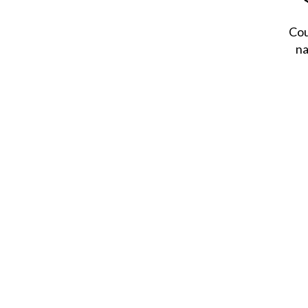
Cou
na