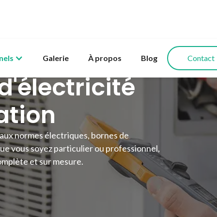
nels
Galerie
À propos
Blog
Contact
d'électricité
ation
e aux normes électriques, bornes de
ue vous soyez particulier ou professionnel,
omplète et sur mesure.