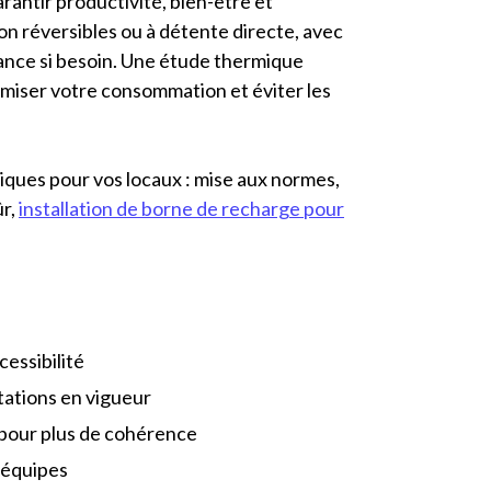
arantir productivité, bien-être et
on réversibles ou à détente directe, avec
ance si besoin. Une étude thermique
miser votre consommation et éviter les
riques pour vos locaux : mise aux normes,
ûr,
installation de borne de recharge pour
essibilité
ations en vigueur
 pour plus de cohérence
 équipes